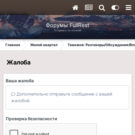
Форумы FullRest
Оторвись по полной!
Главная
Жилой квартал
Таможня: Разговоры/Обсуждения/Вп
Жалоба
Ваша жалоба
Дополнительно отправьте сообщение с вашей
жалобой.
Проверка безопасности