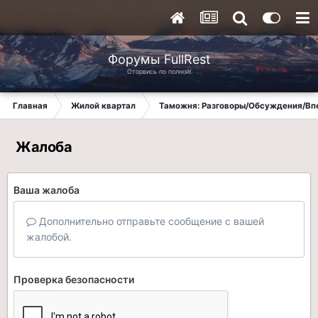
Форумы FullRest
Оторвись по полной!
Главная
Жилой квартал
Таможня: Разговоры/Обсуждения/Вп
Жалоба
Ваша жалоба
Дополнительно отправьте сообщение с вашей
жалобой.
Проверка безопасности