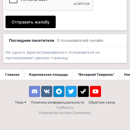
Отправить жалобу
Последние посетители
0 пользователей онлайн
Ни одного зарегистрированного пользователя не
просматривает данную страницу
Главная
Королевская площадь
"Вечерний Тамриэль"
Но
Discord
VK
Telegram
Twitter
Steam
Youtube
Тема
Политика конфиденциальности
Обратная связь
FullRest.ru
Powered by Invision Community