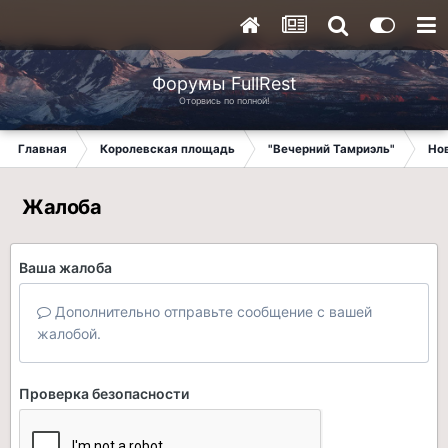
Форумы FullRest
Оторвись по полной!
Главная
Королевская площадь
"Вечерний Тамриэль"
Но
Жалоба
Ваша жалоба
Дополнительно отправьте сообщение с вашей
жалобой.
Проверка безопасности