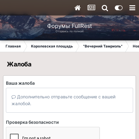
Форумы FullRest
Оторвись по полной!
Главная
Королевская площадь
"Вечерний Тамриэль"
Но
Жалоба
Ваша жалоба
Дополнительно отправьте сообщение с вашей
жалобой.
Проверка безопасности