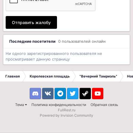
Отправить жалобу
Последние посетители
0 пользователей онлайн
Ни одного зарегистрированного пользователя не
просматривает данную страницу
Главная
Королевская площадь
"Вечерний Тамриэль"
Но
Discord
VK
Telegram
Twitter
Steam
Youtube
Тема
Политика конфиденциальности
Обратная связь
FullRest.ru
Powered by Invision Community