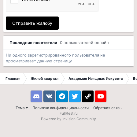
Отправить жалобу
Последние посетители
0 пользователей онлайн
Ни одного зарегистрированного пользователя не
просматривает данную страницу
Главная
Жилой квартал
Академия Изящных Искусств
В
Discord
VK
Telegram
Twitter
Steam
Youtube
Тема
Политика конфиденциальности
Обратная связь
FullRest.ru
Powered by Invision Community