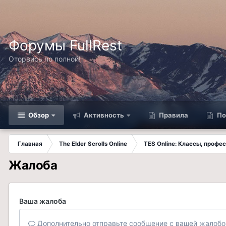
Форумы FullRest
Оторвись по полной!
Обзор
Активность
Правила
По
Главная
The Elder Scrolls Online
TES Online: Классы, профе
Жалоба
Ваша жалоба
Дополнительно отправьте сообщение с вашей жалобо