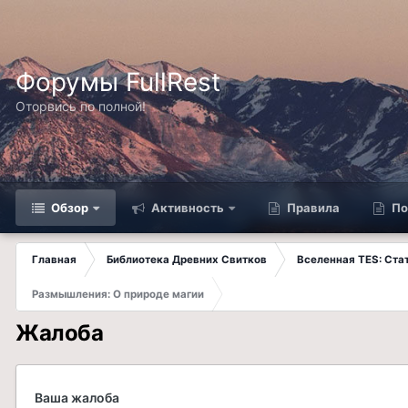
Форумы FullRest
Оторвись по полной!
Обзор
Активность
Правила
По
Главная
Библиотека Древних Свитков
Вселенная TES: Ст
Размышления: О природе магии
Жалоба
Ваша жалоба