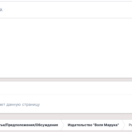
й.
ает данную страницу
атьи/Предположения/Обсуждения
Издательство "Воля Марука"
Р