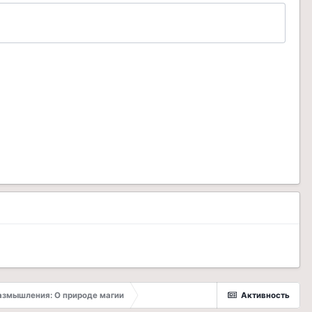
азмышления: О природе магии
Активность