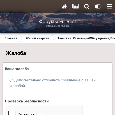
Форумы FullRest
Оторвись по полной!
Главная
Жилой квартал
Таможня: Разговоры/Обсуждения/Вп
Жалоба
Ваша жалоба
Дополнительно отправьте сообщение с вашей
жалобой.
Проверка безопасности