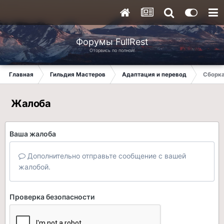
Форумы FullRest
Оторвись по полной!
Главная
Гильдия Мастеров
Адаптация и перевод
Сборка
Жалоба
Ваша жалоба
Дополнительно отправьте сообщение с вашей
жалобой.
Проверка безопасности