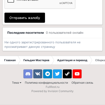
Отправить жалобу
Последние посетители
0 пользователей онлайн
Ни одного зарегистрированного пользователя не
просматривает данную страницу
Главная
Гильдия Мастеров
Адаптация и перевод
Сборка
Discord
VK
Telegram
Twitter
Steam
Youtube
Тема
Политика конфиденциальности
Обратная связь
FullRest.ru
Powered by Invision Community