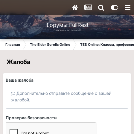
Форумы FullRest
Оторвись по полной!
Главная
The Elder Scrolls Online
TES Online: Классы, професси
Жалоба
Ваша жалоба
Дополнительно отправьте сообщение с вашей
жалобой.
Проверка безопасности