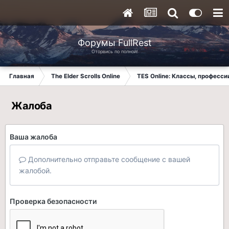
Форумы FullRest
Оторвись по полной!
Главная
The Elder Scrolls Online
TES Online: Классы, професси
Жалоба
Ваша жалоба
Дополнительно отправьте сообщение с вашей
жалобой.
Проверка безопасности