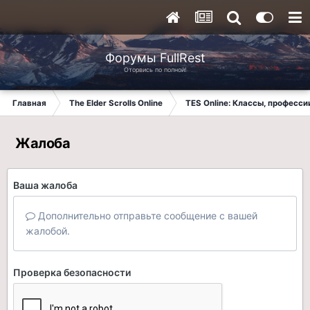
Форумы FullRest
Оторвись по полной!
Главная
The Elder Scrolls Online
TES Online: Классы, професси
Жалоба
Ваша жалоба
Дополнительно отправьте сообщение с вашей
жалобой.
Проверка безопасности