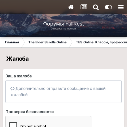
Форумы FullRest
Оторвись по полной!
Главная
The Elder Scrolls Online
TES Online: Классы, професси
Жалоба
Ваша жалоба
Дополнительно отправьте сообщение с вашей
жалобой.
Проверка безопасности