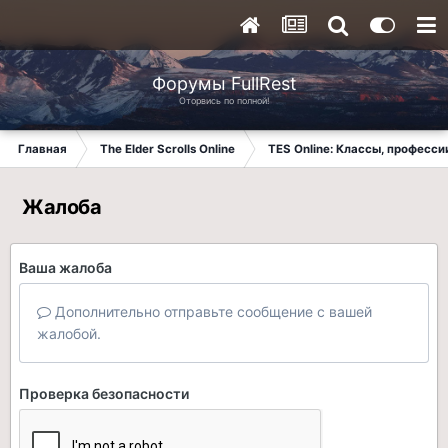
Форумы FullRest
Оторвись по полной!
Главная
The Elder Scrolls Online
TES Online: Классы, професси
Жалоба
Ваша жалоба
Дополнительно отправьте сообщение с вашей
жалобой.
Проверка безопасности