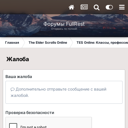
Форумы FullRest
Оторвись по полной!
Главная
The Elder Scrolls Online
TES Online: Классы, професси
Жалоба
Ваша жалоба
Дополнительно отправьте сообщение с вашей
жалобой.
Проверка безопасности