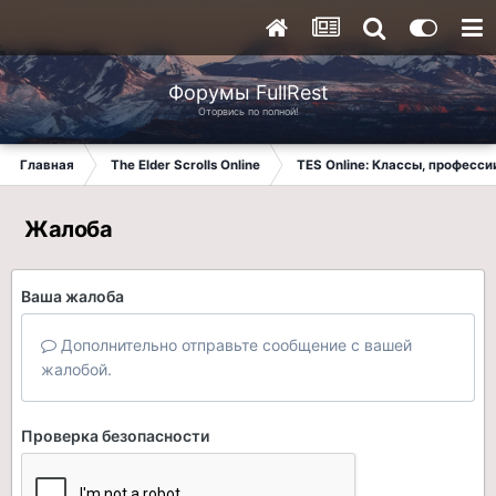
Форумы FullRest
Оторвись по полной!
Главная
The Elder Scrolls Online
TES Online: Классы, професси
Жалоба
Ваша жалоба
Дополнительно отправьте сообщение с вашей
жалобой.
Проверка безопасности