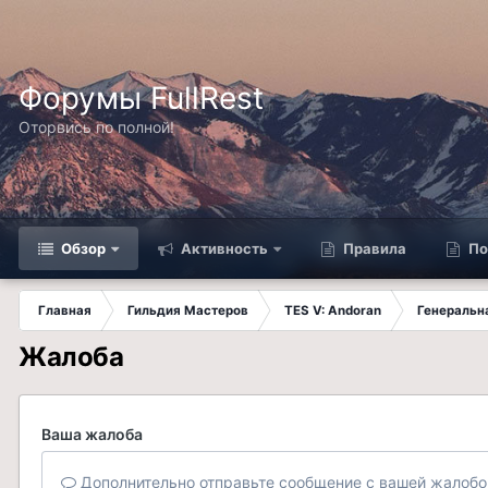
Форумы FullRest
Оторвись по полной!
Обзор
Активность
Правила
По
Главная
Гильдия Мастеров
TES V: Andoran
Генеральн
Жалоба
Ваша жалоба
Дополнительно отправьте сообщение с вашей жалобо