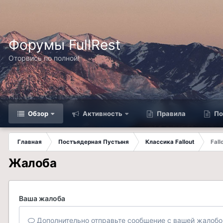
Форумы FullRest
Оторвись по полной!
Обзор
Активность
Правила
По
Главная
Постъядерная Пустыня
Классика Fallout
Fall
Жалоба
Ваша жалоба
Дополнительно отправьте сообщение с вашей жалобо