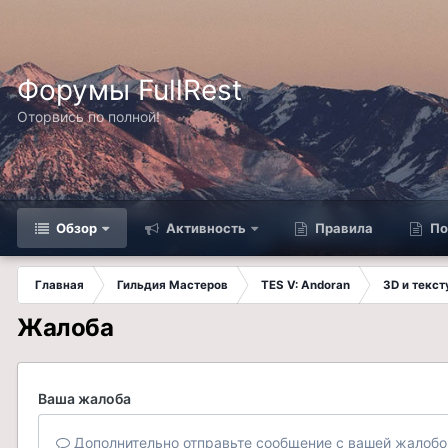
Форумы FullRest
Оторвись по полной!
Обзор
Активность
Правила
По
Главная
Гильдия Мастеров
TES V: Andoran
3D и текс
Жалоба
Ваша жалоба
Дополнительно отправьте сообщение с вашей жалобо