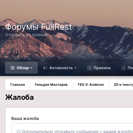
Форумы FullRest
Оторвись по полной!
Обзор
Активность
Правила
По
Главная
Гильдия Мастеров
TES V: Andoran
3D и текс
Жалоба
Ваша жалоба
Дополнительно отправьте сообщение с вашей жалобо