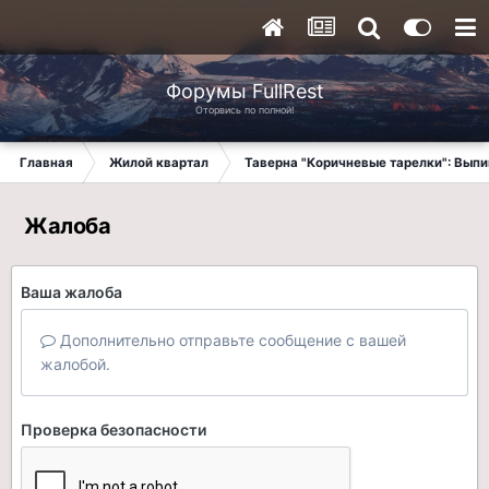
Форумы FullRest
Оторвись по полной!
Главная
Жилой квартал
Таверна "Коричневые тарелки": Вып
Жалоба
Ваша жалоба
Дополнительно отправьте сообщение с вашей
жалобой.
Проверка безопасности