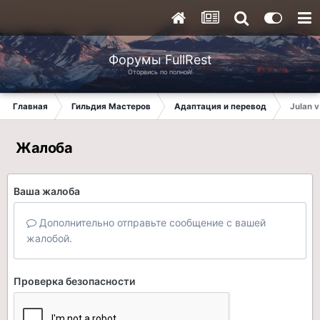
Форумы FullRest
Оторвись по полной!
Главная
Гильдия Мастеров
Адаптация и перевод
Julan v
Жалоба
Ваша жалоба
Дополнительно отправьте сообщение с вашей
жалобой.
Проверка безопасности