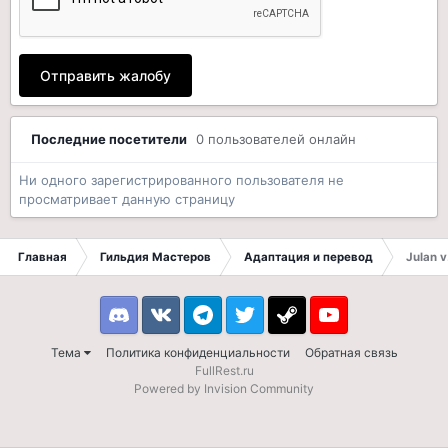
Отправить жалобу
Последние посетители
0 пользователей онлайн
Ни одного зарегистрированного пользователя не
просматривает данную страницу
Главная
Гильдия Мастеров
Адаптация и перевод
Julan v
Discord
VK
Telegram
Twitter
Steam
Youtube
Тема
Политика конфиденциальности
Обратная связь
FullRest.ru
Powered by Invision Community