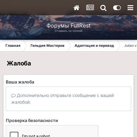
Форумы FullRest
Оторвись по полной!
Главная
Гильдия Мастеров
Адаптация и перевод
Julan v
Жалоба
Ваша жалоба
Дополнительно отправьте сообщение с вашей
жалобой.
Проверка безопасности