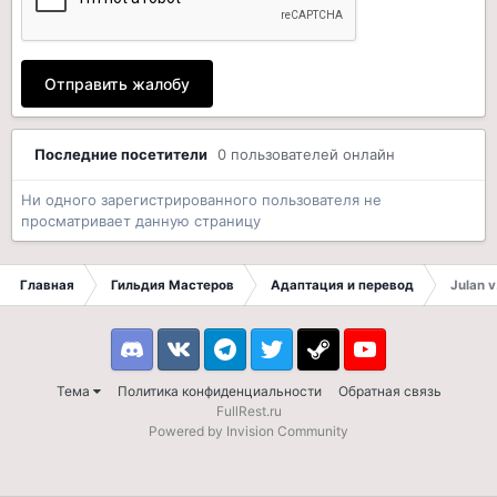
Отправить жалобу
Последние посетители
0 пользователей онлайн
Ни одного зарегистрированного пользователя не
просматривает данную страницу
Главная
Гильдия Мастеров
Адаптация и перевод
Julan v
Discord
VK
Telegram
Twitter
Steam
Youtube
Тема
Политика конфиденциальности
Обратная связь
FullRest.ru
Powered by Invision Community