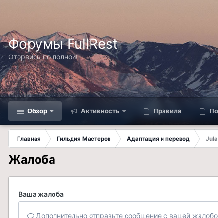
Форумы FullRest
Оторвись по полной!
Обзор
Активность
Правила
По
Главная
Гильдия Мастеров
Адаптация и перевод
Jula
Жалоба
Ваша жалоба
Дополнительно отправьте сообщение с вашей жалобо