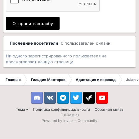
Отправить жалобу
Последние посетители
0 пользователей онлайн
Ни одного зарегистрированного пользователя не
просматривает данную страницу
Главная
Гильдия Мастеров
Адаптация и перевод
Julan v
Discord
VK
Telegram
Twitter
Steam
Youtube
Тема
Политика конфиденциальности
Обратная связь
FullRest.ru
Powered by Invision Community