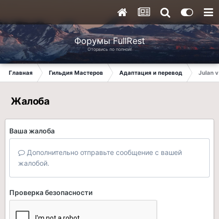
Форумы FullRest
Оторвись по полной!
Главная
Гильдия Мастеров
Адаптация и перевод
Julan v
Жалоба
Ваша жалоба
Дополнительно отправьте сообщение с вашей
жалобой.
Проверка безопасности