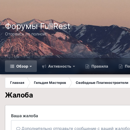
Форумы FullRest
Оторвись по полной!
Обзор
Активность
Правила
По
Главная
Гильдия Мастеров
Свободные Плагиностроители
Жалоба
Ваша жалоба
Дополнительно отправьте сообщение с вашей жалобо