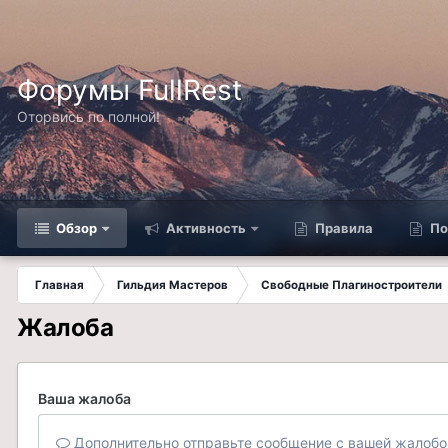
Форумы FullRest
Оторвись по полной!
Обзор
Активность
Правила
По
Главная
Гильдия Мастеров
Свободные Плагиностроители
Жалоба
Ваша жалоба
Дополнительно отправьте сообщение с вашей жалобо