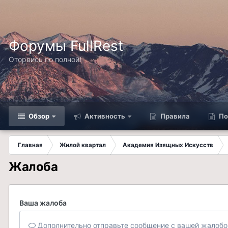
Форумы FullRest
Оторвись по полной!
Обзор
Активность
Правила
По
Главная
Жилой квартал
Академия Изящных Искусств
Жалоба
Ваша жалоба
Дополнительно отправьте сообщение с вашей жалобо