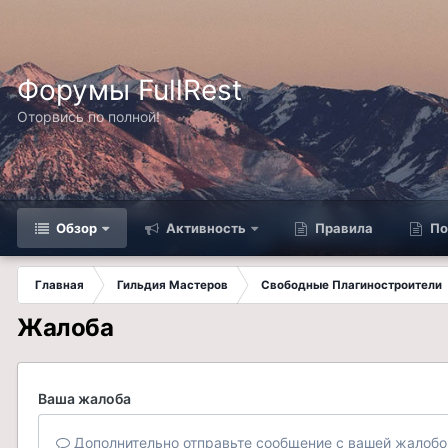
Форумы FullRest
Оторвись по полной!
Обзор
Активность
Правила
По
Главная
Гильдия Мастеров
Свободные Плагиностроители
Жалоба
Ваша жалоба
Дополнительно отправьте сообщение с вашей жалобо