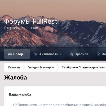
Форумы FullRest
Оторвись по полной!
Обзор
Активность
Правила
По
Главная
Гильдия Мастеров
Свободные Плагиностроители
Жалоба
Ваша жалоба
Дополнительно отправьте сообщение с вашей жалобо