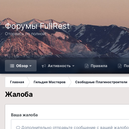
Форумы FullRest
Оторвись по полной!
Обзор
Активность
Правила
По
Главная
Гильдия Мастеров
Свободные Плагиностроители
Жалоба
Ваша жалоба
Дополнительно отправьте сообщение с вашей жалобо