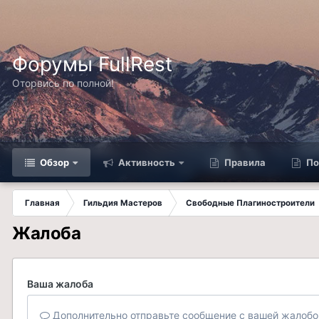
Форумы FullRest
Оторвись по полной!
Обзор
Активность
Правила
По
Главная
Гильдия Мастеров
Свободные Плагиностроители
Жалоба
Ваша жалоба
Дополнительно отправьте сообщение с вашей жалобо