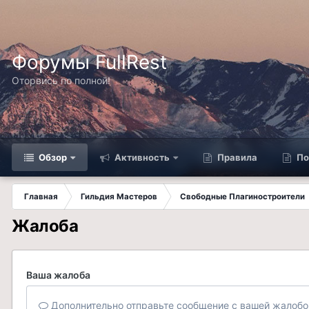
Форумы FullRest
Оторвись по полной!
Обзор
Активность
Правила
По
Главная
Гильдия Мастеров
Свободные Плагиностроители
Жалоба
Ваша жалоба
Дополнительно отправьте сообщение с вашей жалобо