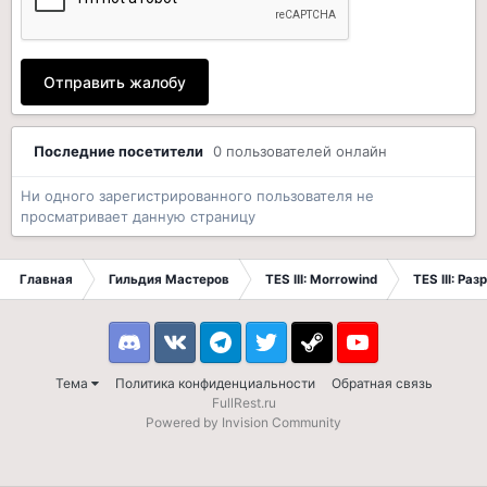
Отправить жалобу
Последние посетители
0 пользователей онлайн
Ни одного зарегистрированного пользователя не
просматривает данную страницу
Главная
Гильдия Мастеров
TES III: Morrowind
TES III: Ра
Discord
VK
Telegram
Twitter
Steam
Youtube
Тема
Политика конфиденциальности
Обратная связь
FullRest.ru
Powered by Invision Community