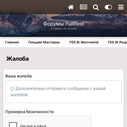
Форумы FullRest
Оторвись по полной!
Главная
Гильдия Мастеров
TES III: Morrowind
TES III: Ра
Жалоба
Ваша жалоба
Дополнительно отправьте сообщение с вашей
жалобой.
Проверка безопасности