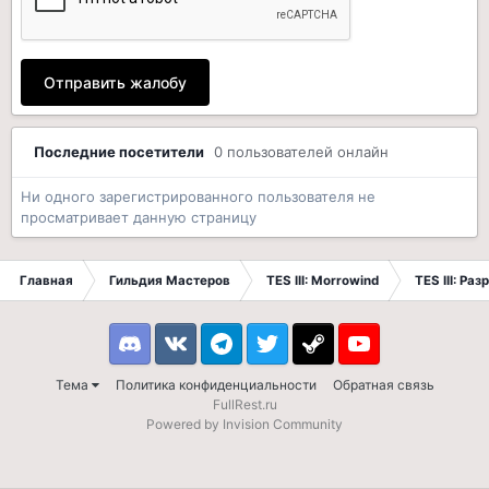
Отправить жалобу
Последние посетители
0 пользователей онлайн
Ни одного зарегистрированного пользователя не
просматривает данную страницу
Главная
Гильдия Мастеров
TES III: Morrowind
TES III: Ра
Discord
VK
Telegram
Twitter
Steam
Youtube
Тема
Политика конфиденциальности
Обратная связь
FullRest.ru
Powered by Invision Community