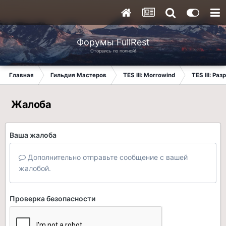
Форумы FullRest
Оторвись по полной!
Главная
Гильдия Мастеров
TES III: Morrowind
TES III: Ра
Жалоба
Ваша жалоба
Дополнительно отправьте сообщение с вашей
жалобой.
Проверка безопасности