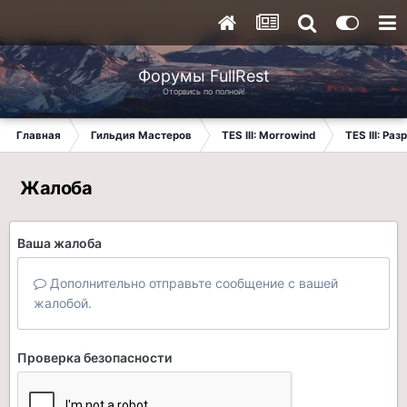
Форумы FullRest
Оторвись по полной!
Главная
Гильдия Мастеров
TES III: Morrowind
TES III: Ра
Жалоба
Ваша жалоба
Дополнительно отправьте сообщение с вашей
жалобой.
Проверка безопасности