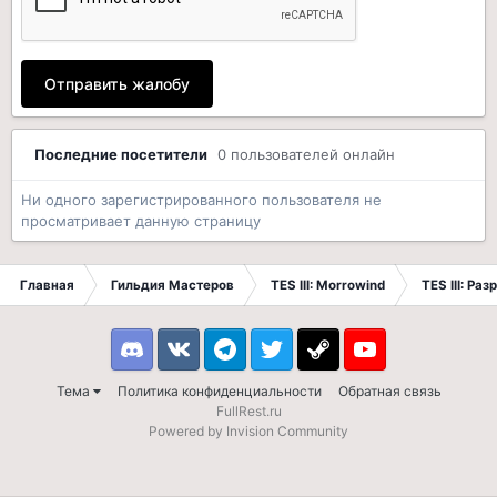
Отправить жалобу
Последние посетители
0 пользователей онлайн
Ни одного зарегистрированного пользователя не
просматривает данную страницу
Главная
Гильдия Мастеров
TES III: Morrowind
TES III: Ра
Discord
VK
Telegram
Twitter
Steam
Youtube
Тема
Политика конфиденциальности
Обратная связь
FullRest.ru
Powered by Invision Community