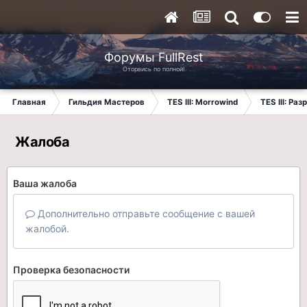
Форумы FullRest
Оторвись по полной!
Главная
Гильдия Мастеров
TES III: Morrowind
TES III: Ра
Жалоба
Ваша жалоба
Дополнительно отправьте сообщение с вашей
жалобой.
Проверка безопасности