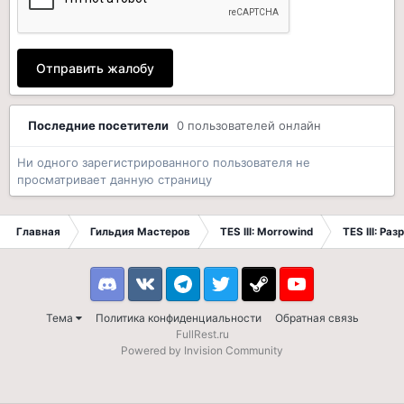
Отправить жалобу
Последние посетители
0 пользователей онлайн
Ни одного зарегистрированного пользователя не
просматривает данную страницу
Главная
Гильдия Мастеров
TES III: Morrowind
TES III: Ра
Discord
VK
Telegram
Twitter
Steam
Youtube
Тема
Политика конфиденциальности
Обратная связь
FullRest.ru
Powered by Invision Community