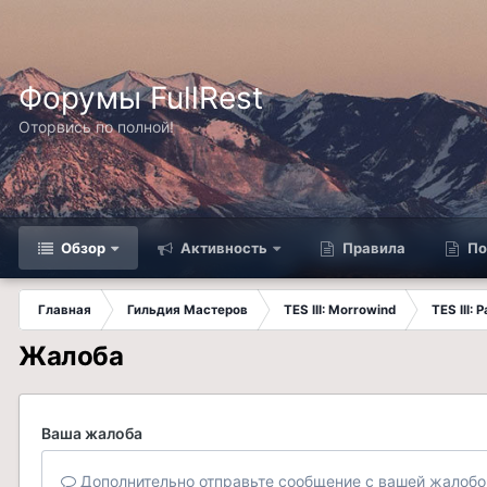
Форумы FullRest
Оторвись по полной!
Обзор
Активность
Правила
По
Главная
Гильдия Мастеров
TES III: Morrowind
TES III:
Жалоба
Ваша жалоба
Дополнительно отправьте сообщение с вашей жалобо