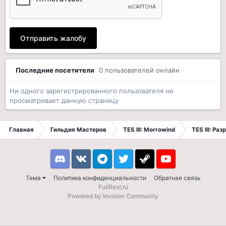
Отправить жалобу
Последние посетители
0 пользователей онлайн
Ни одного зарегистрированного пользователя не
просматривает данную страницу
Главная
Гильдия Мастеров
TES III: Morrowind
TES III: Ра
Discord
VK
Telegram
Twitter
Steam
Youtube
Тема
Политика конфиденциальности
Обратная связь
FullRest.ru
Powered by Invision Community