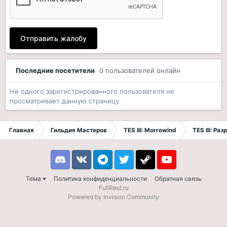
Отправить жалобу
Последние посетители
0 пользователей онлайн
Ни одного зарегистрированного пользователя не
просматривает данную страницу
Главная
Гильдия Мастеров
TES III: Morrowind
TES III: Ра
Discord
VK
Telegram
Twitter
Steam
Youtube
Тема
Политика конфиденциальности
Обратная связь
FullRest.ru
Powered by Invision Community