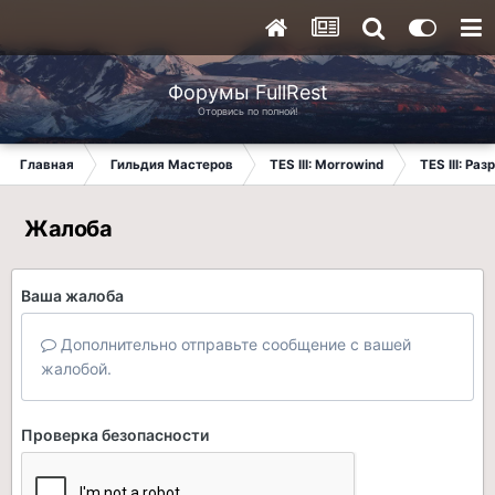
Форумы FullRest
Оторвись по полной!
Главная
Гильдия Мастеров
TES III: Morrowind
TES III: Ра
Жалоба
Ваша жалоба
Дополнительно отправьте сообщение с вашей
жалобой.
Проверка безопасности