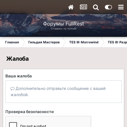
Форумы FullRest
Оторвись по полной!
Главная
Гильдия Мастеров
TES III: Morrowind
TES III: Ра
Жалоба
Ваша жалоба
Дополнительно отправьте сообщение с вашей
жалобой.
Проверка безопасности