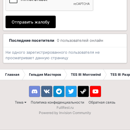
Отправить жалобу
Последние посетители
0 пользователей онлайн
Ни одного зарегистрированного пользователя не
просматривает данную страницу
Главная
Гильдия Мастеров
TES III: Morrowind
TES III: Ра
Discord
VK
Telegram
Twitter
Steam
Youtube
Тема
Политика конфиденциальности
Обратная связь
FullRest.ru
Powered by Invision Community