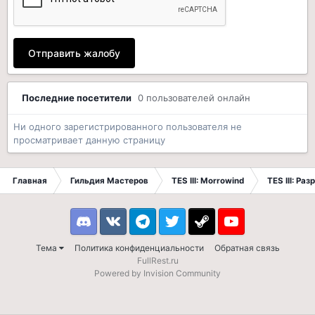
Отправить жалобу
Последние посетители
0 пользователей онлайн
Ни одного зарегистрированного пользователя не
просматривает данную страницу
Главная
Гильдия Мастеров
TES III: Morrowind
TES III: Ра
Discord
VK
Telegram
Twitter
Steam
Youtube
Тема
Политика конфиденциальности
Обратная связь
FullRest.ru
Powered by Invision Community