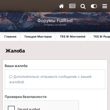
Форумы FullRest
Оторвись по полной!
Главная
Гильдия Мастеров
TES III: Morrowind
TES III: Ра
Жалоба
Ваша жалоба
Дополнительно отправьте сообщение с вашей
жалобой.
Проверка безопасности