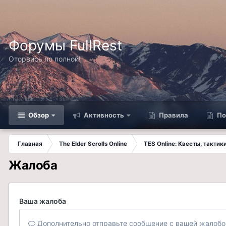
Форумы FullRest
Оторвись по полной!
Обзор
Активность
Правила
По
Главная
The Elder Scrolls Online
TES Online: Квесты, такти
Жалоба
Ваша жалоба
Дополнительно отправьте сообщение с вашей жалобо