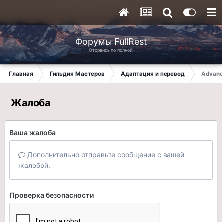
Форумы FullRest
Оторвись по полной!
Главная
Гильдия Мастеров
Адаптация и перевод
Advanc
Жалоба
Ваша жалоба
Дополнительно отправьте сообщение с вашей
жалобой.
Проверка безопасности