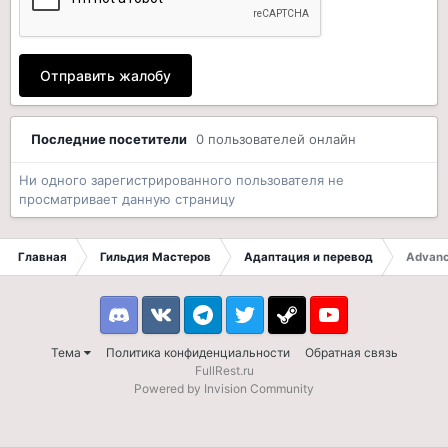
Отправить жалобу
Последние посетители
0 пользователей онлайн
Ни одного зарегистрированного пользователя не
просматривает данную страницу
Главная
Гильдия Мастеров
Адаптация и перевод
Advanc
Discord
VK
Telegram
Twitter
Steam
Youtube
Тема
Политика конфиденциальности
Обратная связь
FullRest.ru
Powered by Invision Community