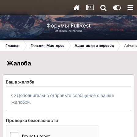
Форумы FullRest
Оторвись по полной!
Главная
Гильдия Мастеров
Адаптация и перевод
Advanc
Жалоба
Ваша жалоба
Дополнительно отправьте сообщение с вашей
жалобой.
Проверка безопасности