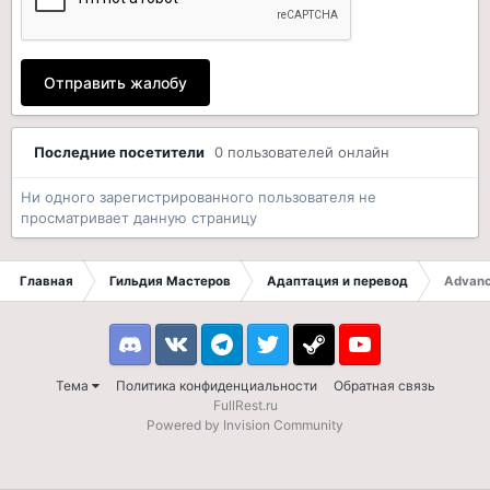
Отправить жалобу
Последние посетители
0 пользователей онлайн
Ни одного зарегистрированного пользователя не
просматривает данную страницу
Главная
Гильдия Мастеров
Адаптация и перевод
Advanc
Discord
VK
Telegram
Twitter
Steam
Youtube
Тема
Политика конфиденциальности
Обратная связь
FullRest.ru
Powered by Invision Community