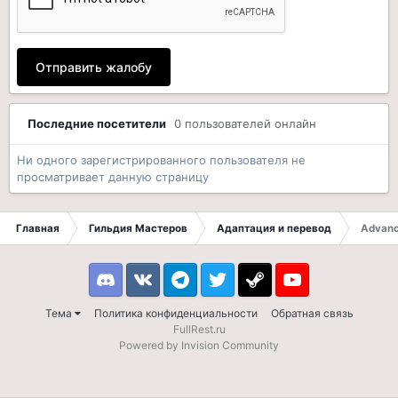
Отправить жалобу
Последние посетители
0 пользователей онлайн
Ни одного зарегистрированного пользователя не
просматривает данную страницу
Главная
Гильдия Мастеров
Адаптация и перевод
Advanc
Discord
VK
Telegram
Twitter
Steam
Youtube
Тема
Политика конфиденциальности
Обратная связь
FullRest.ru
Powered by Invision Community