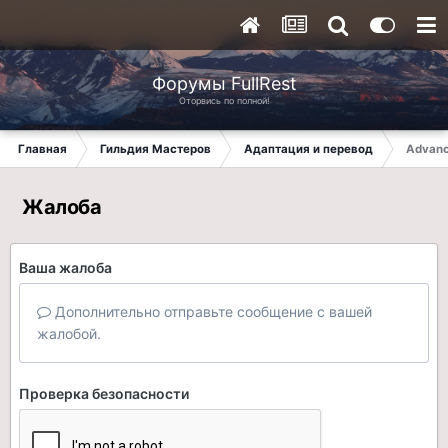
Форумы FullRest
Оторвись по полной!
Главная
Гильдия Мастеров
Адаптация и перевод
Advanc
Жалоба
Ваша жалоба
Дополнительно отправьте сообщение с вашей
жалобой.
Проверка безопасности