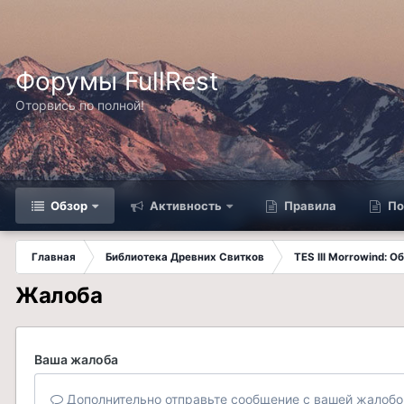
Форумы FullRest
Оторвись по полной!
Обзор
Активность
Правила
По
Главная
Библиотека Древних Свитков
TES III Morrowind: 
Жалоба
Ваша жалоба
Дополнительно отправьте сообщение с вашей жалобо