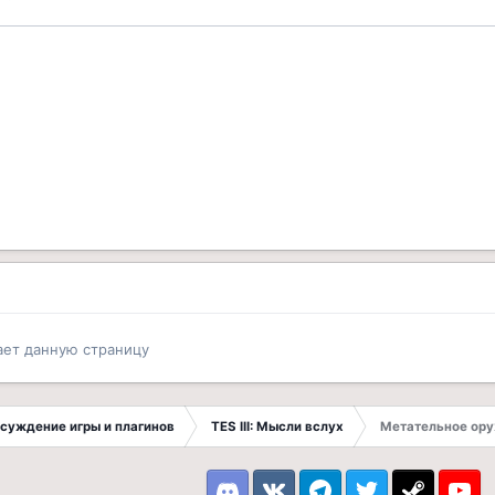
ает данную страницу
Обсуждение игры и плагинов
TES III: Мысли вслух
Метательное ор