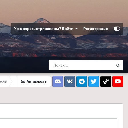
Уже зарегистрированы? Войти
Регистрация
ужие
Активность
Discord
VK
Telegram
Twitter
Steam
Youtub