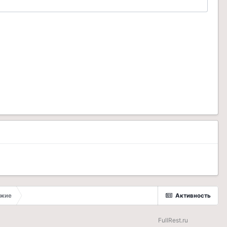
ужие
Активность
FullRest.ru