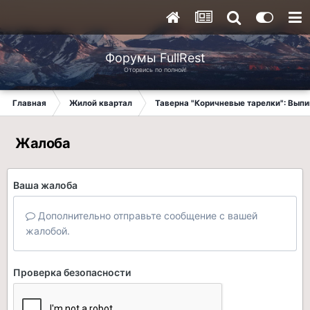
Форумы FullRest
Оторвись по полной!
Главная
Жилой квартал
Таверна "Коричневые тарелки": Вып
Жалоба
Ваша жалоба
Дополнительно отправьте сообщение с вашей
жалобой.
Проверка безопасности