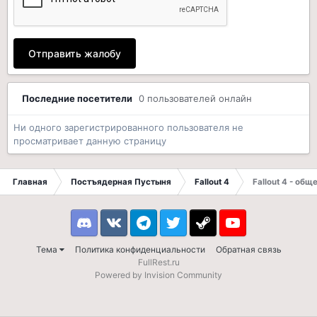
Отправить жалобу
Последние посетители
0 пользователей онлайн
Ни одного зарегистрированного пользователя не
просматривает данную страницу
Главная
Постъядерная Пустыня
Fallout 4
Fallout 4 - об
Discord
VK
Telegram
Twitter
Steam
Youtube
Тема
Политика конфиденциальности
Обратная связь
FullRest.ru
Powered by Invision Community