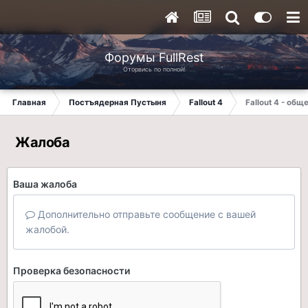
Форумы FullRest
Оторвись по полной!
Главная
Постъядерная Пустыня
Fallout 4
Fallout 4 - об
Жалоба
Ваша жалоба
Дополнительно отправьте сообщение с вашей
жалобой.
Проверка безопасности