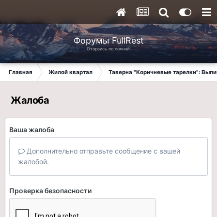
Форумы FullRest
Оторвись по полной!
Главная
Жилой квартал
Таверна "Коричневые тарелки": Вып
Жалоба
Ваша жалоба
Дополнительно отправьте сообщение с вашей
жалобой.
Проверка безопасности